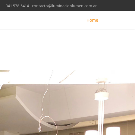
341 578-5414
contacto@iluminacionlumen.com.ar
Home